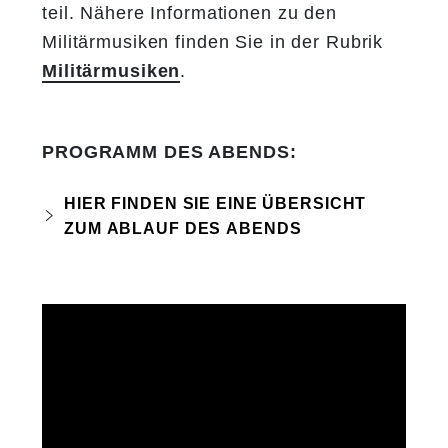
teil. Nähere Informationen zu den
Militärmusiken finden Sie in der Rubrik
Militärmusiken
.
PROGRAMM DES ABENDS:
HIER FINDEN SIE EINE ÜBERSICHT
ZUM ABLAUF DES ABENDS
19:30h:
Eröffnung der Veranstaltung
(Moderation: Alfons Haider)
Zu Beginn stand eine musikalische
Reise in die Einsatzräume der
österreichischen Soldatinnen und
Soldaten im Einsatz für den Frieden.