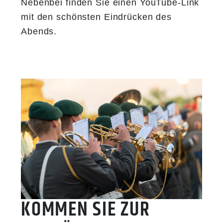
​​​​​​​Nebenbei finden Sie einen YouTube-Link
Tirol, Kärnten und Wien
mit den schönsten Eindrücken des
Abends.
Abschließend fand der „Der Große
Österreichische Zapfenstreich“ mit
dem Einmarsch aller Teilnehmerinnen
und Teilnehmer des Festivals statt.
22:30h:
Ende des Festivals
KOMMEN SIE ZUR