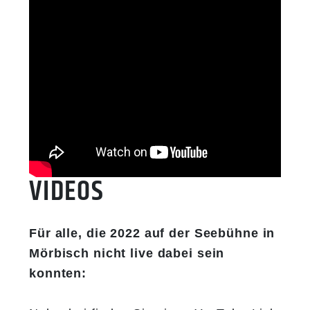
Danach startete ein Gesamtkonzert
aller rund 200 teilnehmenden
Musikerinnen und Musiker unter
anderem mit Aufführungen des UNO-
Marsch (Komponist Robert Stolz),
Suite from Alladin (Komponist Alan
Menken), African Symphony
(Komponist Van McCoy) und The King
​​​​​​​VIDEOS
& I (Komponisten Richard Rodgers &
Oscar Hammerstein).
​​​​​​Für alle, die 2022 auf der Seebühne in
20:30h:
Pause
Mörbisch nicht live dabei sein
konnten:
21:00h:
„Musik in Bewegung“ – mit
Auftritten der Militärmusikkapellen aus